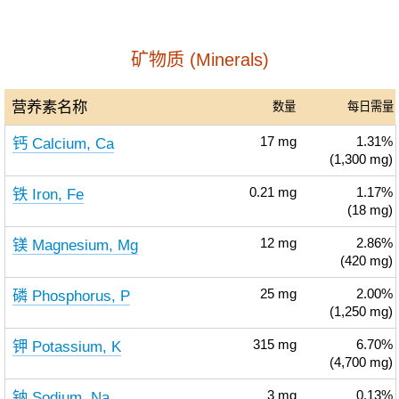
矿物质 (Minerals)
营养素名称
数量
每日需量
钙 Calcium, Ca
17
mg
1.31%
(1,300 mg)
铁 Iron, Fe
0.21
mg
1.17%
(18 mg)
镁 Magnesium, Mg
12
mg
2.86%
(420 mg)
磷 Phosphorus, P
25
mg
2.00%
(1,250 mg)
钾 Potassium, K
315
mg
6.70%
(4,700 mg)
钠 Sodium, Na
3
mg
0.13%