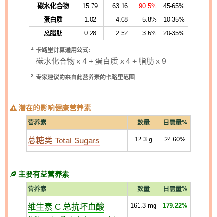
碳水化合物
15.79
63.16
90.5%
45-65%
蛋白质
1.02
4.08
5.8%
10-35%
总脂肪
0.28
2.52
3.6%
20-35%
1
卡路里计算通用公式:
碳水化合物 x 4 + 蛋白质 x 4 + 脂肪 x 9
2
专家建议的来自此营养素的卡路里范围
潜在的影响健康营养素
营养素
数量
日需量%
总糖类 Total Sugars
12.3
g
24.60%
主要有益营养素
营养素
数量
日需量%
维生素 C 总抗坏血酸
161.3
mg
179.22%