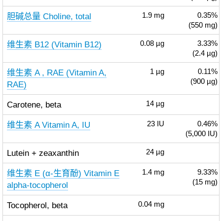
胆碱总量 Choline, total
1.9
mg
0.35%
(550 mg)
维生素 B12 (Vitamin B12)
0.08
µg
3.33%
(2.4 µg)
维生素 A , RAE (Vitamin A,
1
µg
0.11%
(900 µg)
RAE)
Carotene, beta
14
µg
维生素 A Vitamin A, IU
23
IU
0.46%
(5,000 IU)
Lutein + zeaxanthin
24
µg
维生素 E (α-生育酚) Vitamin E
1.4
mg
9.33%
(15 mg)
alpha-tocopherol
Tocopherol, beta
0.04
mg