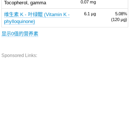
Tocopherol, gamma
0.07
mg
维生素 K - 叶绿醌 (Vitamin K -
6.1
µg
5.08%
(120 µg)
phylloquinone)
显示0值的营养素
Sponsored Links: