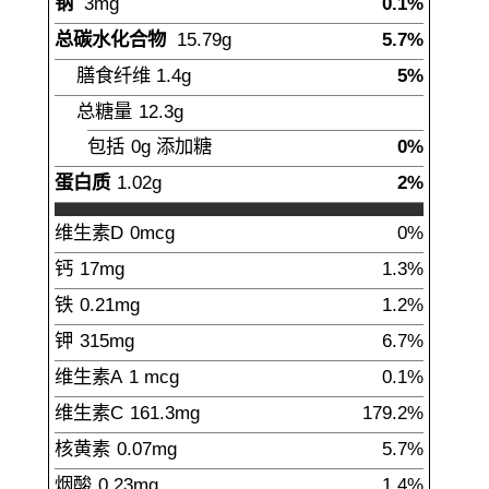
钠
3
mg
0.1%
总碳水化合物
15.79
g
5.7%
膳食纤维
1.4
g
5%
总糖量
12.3
g
包括
0g
添加糖
0%
蛋白质
1.02
g
2%
维生素D
0
mcg
0%
钙
17
mg
1.3%
铁
0.21
mg
1.2%
钾
315
mg
6.7%
维生素A
1
mcg
0.1%
维生素C
161.3
mg
179.2%
核黄素
0.07
mg
5.7%
烟酸
0.23
mg
1.4%