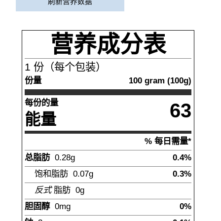
刷新营养数据
营养成分表
1
份（每个包装）
份量
100
gram
(
100
g)
每份的量
63
能量
% 每日需量*
总脂肪
0.28
g
0.4%
饱和脂肪
0.07
g
0.3%
反式
脂肪
0g
胆固醇
0
mg
0%