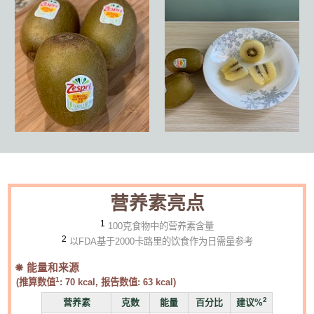
营养素亮点
1
100克食物中的营养素含量
2
以FDA基于2000卡路里的饮食作为日需量参考
能量和来源
1
(推算数值
:
70
kcal, 报告数值:
63
kcal)
2
营养素
克数
能量
百分比
建议%