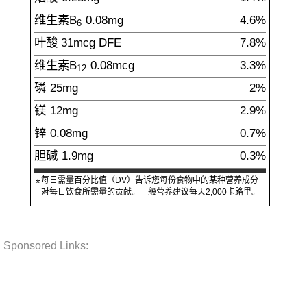
维生素B
0.08
mg
4.6%
6
叶酸
31
mcg
DFE
7.8%
维生素B
0.08
mcg
3.3%
12
磷
25
mg
2%
镁
12
mg
2.9%
锌
0.08
mg
0.7%
胆碱
1.9
mg
0.3%
每日需量百分比值（DV）告诉您每份食物中的某种营养成分
*
对每日饮食所需量的贡献。一般营养建议每天2,000卡路里。
Sponsored Links: