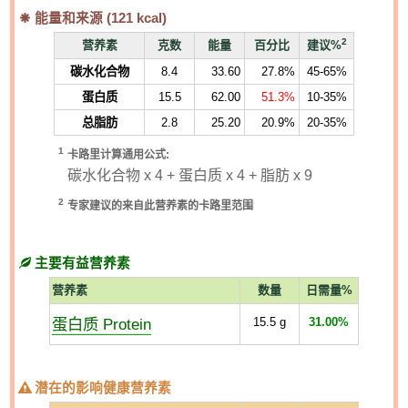
能量和来源 (
121
kcal)
2
营养素
克数
能量
百分比
建议%
碳水化合物
8.4
33.60
27.8%
45-65%
蛋白质
15.5
62.00
51.3%
10-35%
总脂肪
2.8
25.20
20.9%
20-35%
1
卡路里计算通用公式:
碳水化合物 x 4 + 蛋白质 x 4 + 脂肪 x 9
2
专家建议的来自此营养素的卡路里范围
主要有益营养素
营养素
数量
日需量%
蛋白质 Protein
15.5
g
31.00%
潜在的影响健康营养素