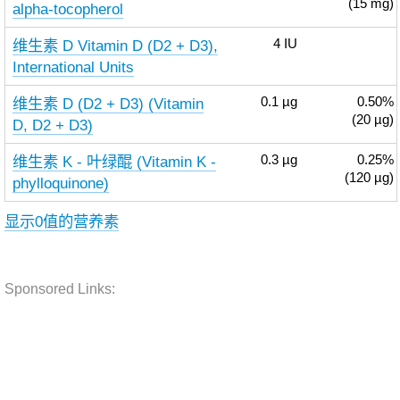
(15 mg)
alpha-tocopherol
维生素 D Vitamin D (D2 + D3),
4
IU
International Units
维生素 D (D2 + D3) (Vitamin
0.1
µg
0.50%
(20 µg)
D, D2 + D3)
维生素 K - 叶绿醌 (Vitamin K -
0.3
µg
0.25%
(120 µg)
phylloquinone)
显示0值的营养素
Sponsored Links: