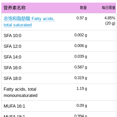
营养素名称
数量
每日需量
总饱和脂肪酸 Fatty acids,
0.97
g
4.85%
(20 g)
total saturated
SFA 10:0
0.002
g
SFA 12:0
0.006
g
SFA 14:0
0.039
g
SFA 16:0
0.587
g
SFA 18:0
0.319
g
Fatty acids, total
1.19
g
monounsaturated
MUFA 16:1
0.09
g
MUFA 18:1
0.994
g