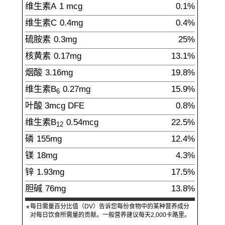
维生素A
1
mcg
0.1%
维生素C
0.4
mg
0.4%
硫胺素
0.3
mg
25%
核黄素
0.17
mg
13.1%
烟酸
3.16
mg
19.8%
维生素B
0.27
mg
15.9%
6
叶酸
3
mcg
DFE
0.8%
维生素B
0.54
mcg
22.5%
12
磷
155
mg
12.4%
镁
18
mg
4.3%
锌
1.93
mg
17.5%
胆碱
76
mg
13.8%
每日需量百分比值（DV）告诉您每份食物中的某种营养成分
*
对每日饮食所需量的贡献。一般营养建议每天2,000卡路里。