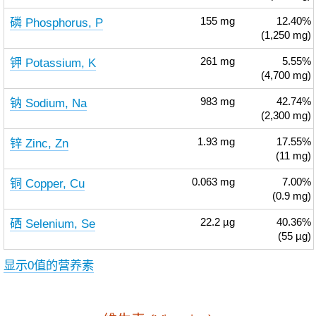
磷 Phosphorus, P
155
mg
12.40%
(1,250 mg)
钾 Potassium, K
261
mg
5.55%
(4,700 mg)
钠 Sodium, Na
983
mg
42.74%
(2,300 mg)
锌 Zinc, Zn
1.93
mg
17.55%
(11 mg)
铜 Copper, Cu
0.063
mg
7.00%
(0.9 mg)
硒 Selenium, Se
22.2
µg
40.36%
(55 µg)
显示0值的营养素