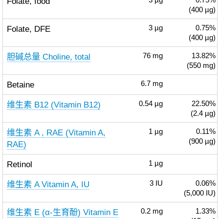
Folate, food
3
µg
0.75%
(400 µg)
Folate, DFE
3
µg
0.75%
(400 µg)
胆碱总量 Choline, total
76
mg
13.82%
(550 mg)
Betaine
6.7
mg
维生素 B12 (Vitamin B12)
0.54
µg
22.50%
(2.4 µg)
维生素 A , RAE (Vitamin A,
1
µg
0.11%
(900 µg)
RAE)
Retinol
1
µg
维生素 A Vitamin A, IU
3
IU
0.06%
(5,000 IU)
维生素 E (α-生育酚) Vitamin E
0.2
mg
1.33%