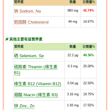
营养素
数量
日需量%
钠 Sodium, Na
983
mg
42.74%
胆固醇 Cholesterol
44
mg
14.67%
其他主要有益营养素
营养素
数量
日需量%
硒 Selenium, Se
22.2
µg
40.36%
硫胺素 Thiamin (维生素
0.3
mg
25.00%
B1)
维生素 B12 (Vitamin B12)
0.54
µg
22.50%
烟酸 Niacin (维生素 B3)
3.16
mg
19.75%
锌 Zinc, Zn
1.93
mg
17.55%