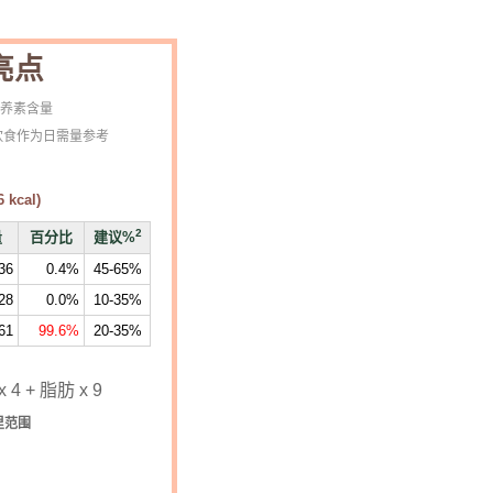
亮点
营养素含量
的饮食作为日需量参考
6
kcal)
2
量
百分比
建议%
36
0.4%
45-65%
28
0.0%
10-35%
61
99.6%
20-35%
4 + 脂肪 x 9
里范围