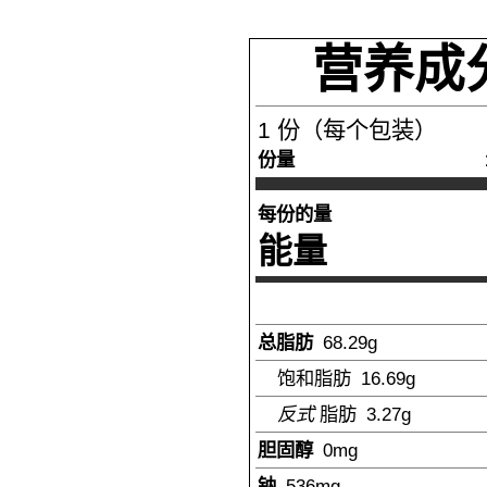
营养成
1
份（每个包装）
份量
每份的量
能量
总脂肪
68.29
g
饱和脂肪
16.69
g
反式
脂肪
3.27
g
胆固醇
0mg
钠
536
mg