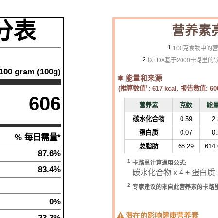
分表
营养素
1
100克食物中的
2
以FDA基于2000卡路里
100
gram
(
100
g)
能量和来源
1
(推算数值
:
617
kcal, 报告数值:
60
606
营养素
克数
能
碳水化合物
0.59
2.
蛋白质
0.07
0.
% 每日需量*
总脂肪
68.29
614.
87.6%
1
卡路里计算通用公式:
83.4%
碳水化合物 x 4 + 蛋白质 x 
2
专家建议的来自此营养素的卡路
0%
潜在的影响健康营养素
23.3%