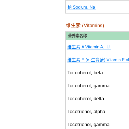
钠 Sodium, Na
维生素 (Vitamins)
营养素名称
维生素 A Vitamin A, IU
维生素 E (α-生育酚) Vitamin E alp
Tocopherol, beta
Tocopherol, gamma
Tocopherol, delta
Tocotrienol, alpha
Tocotrienol, gamma