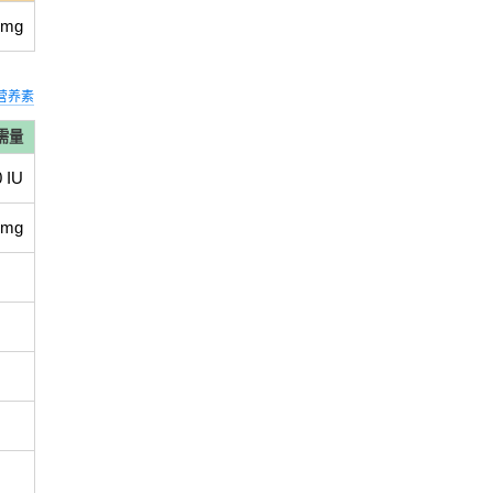
 mg
营养素
需量
0 IU
 mg