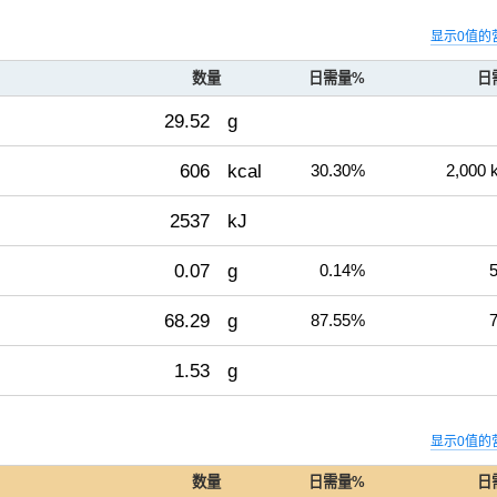
显示0值的
数量
日需量%
日
29.52
g
606
kcal
30.30%
2,000 
2537
kJ
0.07
g
0.14%
5
68.29
g
87.55%
7
1.53
g
显示0值的
数量
日需量%
日