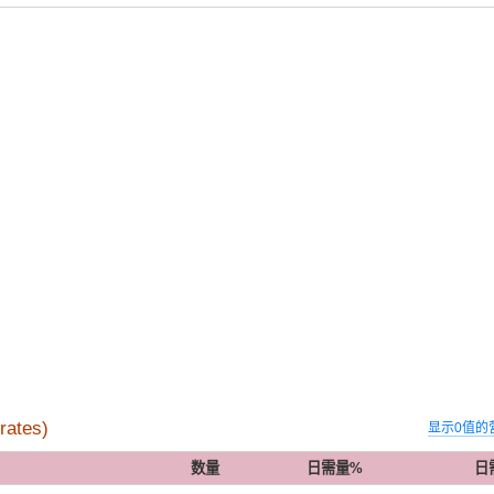
ates)
显示0值的
数量
日需量%
日