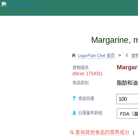
Margarine, m
>
LogixPath Chef 首页
食
Margari
食物描述:
(fdcid: 171431)
脂肪和油
食品类别:
食品份量
日需量年龄组
查询其他食品的营养成分
|