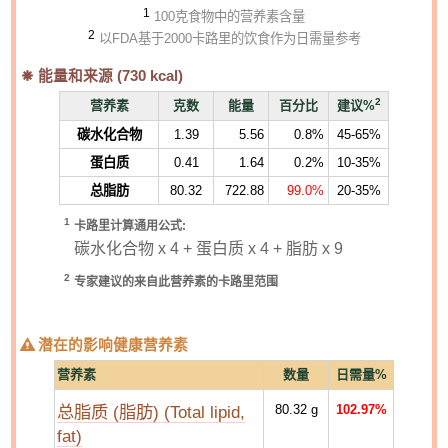
1
100克食物中的营养素含量
2
以FDA基于2000卡路里的饮食作为日需量参考
能量和来源 (
730
kcal)
2
营养素
克数
能量
百分比
建议%
碳水化合物
1.39
5.56
0.8%
45-65%
蛋白质
0.41
1.64
0.2%
10-35%
总脂肪
80.32
722.88
99.0%
20-35%
1
卡路里计算通用公式:
碳水化合物 x 4 + 蛋白质 x 4 + 脂肪 x 9
2
专家建议的来自此营养素的卡路里范围
潜在的影响健康营养素
营养素
数量
日需量%
总脂质 (脂肪) (Total lipid,
80.32
g
102.97%
fat)