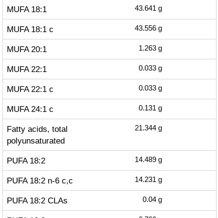
MUFA 18:1
43.641
g
MUFA 18:1 c
43.556
g
MUFA 20:1
1.263
g
MUFA 22:1
0.033
g
MUFA 22:1 c
0.033
g
MUFA 24:1 c
0.131
g
Fatty acids, total
21.344
g
polyunsaturated
PUFA 18:2
14.489
g
PUFA 18:2 n-6 c,c
14.231
g
PUFA 18:2 CLAs
0.04
g