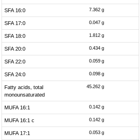
SFA 16:0
7.362
g
SFA 17:0
0.047
g
SFA 18:0
1.812
g
SFA 20:0
0.434
g
SFA 22:0
0.059
g
SFA 24:0
0.098
g
Fatty acids, total
45.262
g
monounsaturated
MUFA 16:1
0.142
g
MUFA 16:1 c
0.142
g
MUFA 17:1
0.053
g