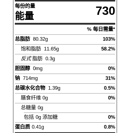
每份的量
730
能量
% 每日需量*
总脂肪
80.32
g
103%
饱和脂肪
11.65
g
58.2%
反式
脂肪
0.3
g
胆固醇
0mg
0%
钠
714
mg
31%
总碳水化合物
1.39
g
0.5%
膳食纤维
0g
0%
总糖量
0g
包括
0g
添加糖
0%
蛋白质
0.41
g
0.8%