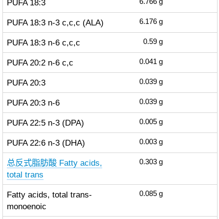
PUFA 18:3
6.766
g
PUFA 18:3 n-3 c,c,c (ALA)
6.176
g
PUFA 18:3 n-6 c,c,c
0.59
g
PUFA 20:2 n-6 c,c
0.041
g
PUFA 20:3
0.039
g
PUFA 20:3 n-6
0.039
g
PUFA 22:5 n-3 (DPA)
0.005
g
PUFA 22:6 n-3 (DHA)
0.003
g
总反式脂肪酸 Fatty acids,
0.303
g
total trans
Fatty acids, total trans-
0.085
g
monoenoic