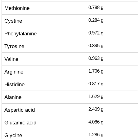
Methionine
0.788
g
Cystine
0.284
g
Phenylalanine
0.972
g
Tyrosine
0.895
g
Valine
0.963
g
Arginine
1.706
g
Histidine
0.817
g
Alanine
1.629
g
Aspartic acid
2.409
g
Glutamic acid
4.086
g
Glycine
1.286
g