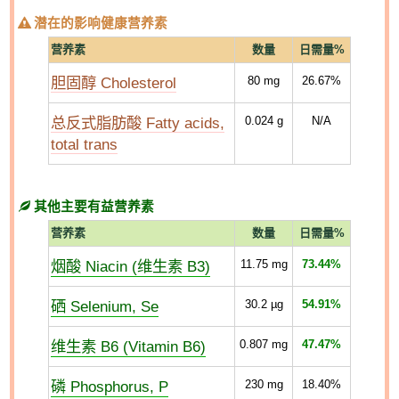
潜在的影响健康营养素
营养素
数量
日需量%
胆固醇 Cholesterol
80
mg
26.67%
总反式脂肪酸 Fatty acids,
0.024
g
N/A
total trans
其他主要有益营养素
营养素
数量
日需量%
烟酸 Niacin (维生素 B3)
11.75
mg
73.44%
硒 Selenium, Se
30.2
µg
54.91%
维生素 B6 (Vitamin B6)
0.807
mg
47.47%
磷 Phosphorus, P
230
mg
18.40%