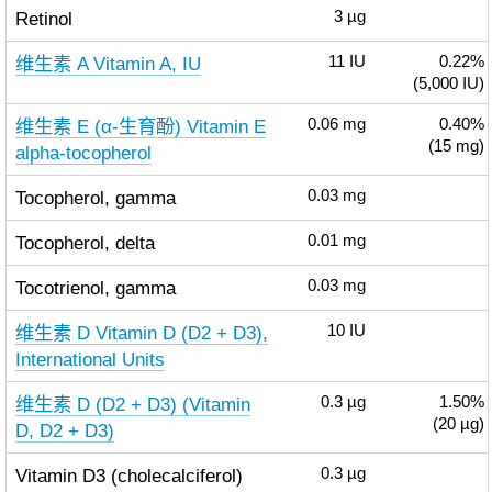
Retinol
3
µg
维生素 A Vitamin A, IU
11
IU
0.22%
(5,000 IU)
维生素 E (α-生育酚) Vitamin E
0.06
mg
0.40%
(15 mg)
alpha-tocopherol
Tocopherol, gamma
0.03
mg
Tocopherol, delta
0.01
mg
Tocotrienol, gamma
0.03
mg
维生素 D Vitamin D (D2 + D3),
10
IU
International Units
维生素 D (D2 + D3) (Vitamin
0.3
µg
1.50%
(20 µg)
D, D2 + D3)
Vitamin D3 (cholecalciferol)
0.3
µg