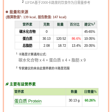
2
以FDA基于2000卡路里的饮食作为日需量参考
能量和来源
1
(推算数值
:
139
kcal, 报告数值:
147
kcal)
2
营养素
克数
能量
百分比
建议%
碳水化合物
0
45-65%
蛋白质
30.13
120.52
86.6%
10-35%
总脂肪
2.08
18.72
13.4%
20-35%
1
卡路里计算通用公式:
碳水化合物 x 4 + 蛋白质 x 4 + 脂肪 x 9
2
专家建议的来自此营养素的卡路里范围
主要有益营养素
营养素
数量
日需量%
蛋白质 Protein
30.13
g
60.26%