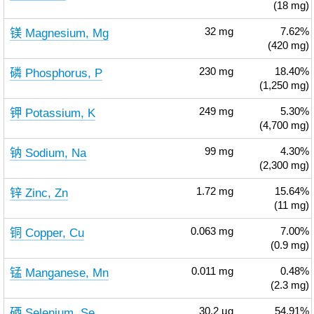
(18 mg)
镁 Magnesium, Mg
32
mg
7.62%
(420 mg)
磷 Phosphorus, P
230
mg
18.40%
(1,250 mg)
钾 Potassium, K
249
mg
5.30%
(4,700 mg)
钠 Sodium, Na
99
mg
4.30%
(2,300 mg)
锌 Zinc, Zn
1.72
mg
15.64%
(11 mg)
铜 Copper, Cu
0.063
mg
7.00%
(0.9 mg)
锰 Manganese, Mn
0.011
mg
0.48%
(2.3 mg)
硒 Selenium, Se
30.2
µg
54.91%