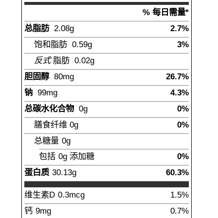
% 每日需量*
总脂肪
2.08
g
2.7%
饱和脂肪
0.59
g
3%
反式
脂肪
0.02
g
胆固醇
80
mg
26.7%
钠
99
mg
4.3%
总碳水化合物
0
g
0%
膳食纤维
0
g
0%
总糖量
0
g
包括
0g
添加糖
0%
蛋白质
30.13
g
60.3%
维生素D
0.3
mcg
1.5%
钙
9
mg
0.7%