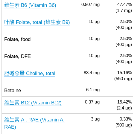
维生素 B6 (Vitamin B6)
0.807
mg
47.47%
(1.7 mg)
叶酸 Folate, total (维生素 B9)
10
µg
2.50%
(400 µg)
Folate, food
10
µg
2.50%
(400 µg)
Folate, DFE
10
µg
2.50%
(400 µg)
胆碱总量 Choline, total
83.4
mg
15.16%
(550 mg)
Betaine
6.1
mg
维生素 B12 (Vitamin B12)
0.37
µg
15.42%
(2.4 µg)
维生素 A , RAE (Vitamin A,
3
µg
0.33%
(900 µg)
RAE)