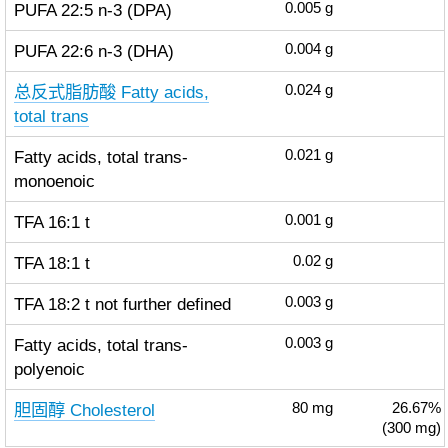
PUFA 22:5 n-3 (DPA)
0.005
g
PUFA 22:6 n-3 (DHA)
0.004
g
总反式脂肪酸 Fatty acids,
0.024
g
total trans
Fatty acids, total trans-
0.021
g
monoenoic
TFA 16:1 t
0.001
g
TFA 18:1 t
0.02
g
TFA 18:2 t not further defined
0.003
g
Fatty acids, total trans-
0.003
g
polyenoic
胆固醇 Cholesterol
80
mg
26.67%
(300 mg)