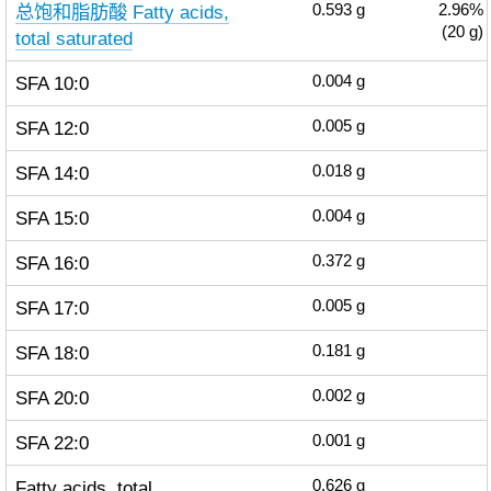
总饱和脂肪酸 Fatty acids,
0.593
g
2.96%
(20 g)
total saturated
SFA 10:0
0.004
g
SFA 12:0
0.005
g
SFA 14:0
0.018
g
SFA 15:0
0.004
g
SFA 16:0
0.372
g
SFA 17:0
0.005
g
SFA 18:0
0.181
g
SFA 20:0
0.002
g
SFA 22:0
0.001
g
Fatty acids, total
0.626
g