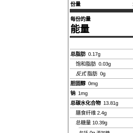
份量
每份的量
能量
总脂肪
0.17
g
饱和脂肪
0.03
g
反式
脂肪
0
g
胆固醇
0
mg
钠
1
mg
总碳水化合物
13.81
g
膳食纤维
2.4
g
总糖量
10.39
g
0g