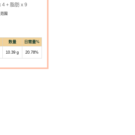
4 + 脂肪 x 9
里范围
数量
日需量%
10.39
g
20.78%