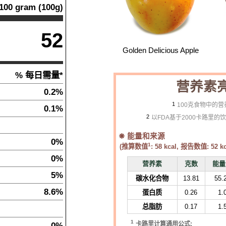
100
gram
(
100
g)
52
Golden Delicious Apple
% 每日需量*
营养素
0.2%
1
100克食物中的
0.1%
2
以FDA基于2000卡路里
能量和来源
0%
1
(推算数值
:
58
kcal, 报告数值:
52
kc
0%
营养素
克数
能量
5%
碳水化合物
13.81
55.
8.6%
蛋白质
0.26
1.
总脂肪
0.17
1.
1
0%
卡路里计算通用公式: