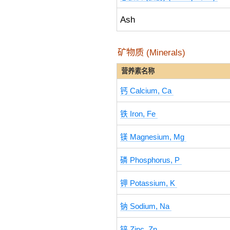
Ash
矿物质 (Minerals)
营养素名称
钙 Calcium, Ca
铁 Iron, Fe
镁 Magnesium, Mg
磷 Phosphorus, P
钾 Potassium, K
钠 Sodium, Na
锌 Zinc, Zn