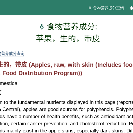
食物营养成分查询
食物营养成分:
苹果，生的，带皮
物营养成分查询
带皮 (Apples, raw, with skin (Includes food
 Food Distribution Program))
mestica
汁
on to the fundamental nutrients displayed in this page (repo
 Central), apples are good sources for polyphenols. Polyphe
 have a number of health benefits, such as antioxidant activ
ion, certain cancer prevention, and cholesterol reduction. P
 mainly exist in the apple skins, especially dark skins. Dif