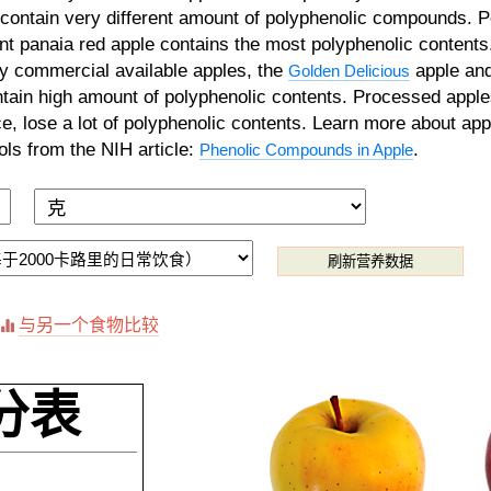
 contain very different amount of polyphenolic compounds. P
nt panaia red apple contains the most polyphenolic contents
 commercial available apples, the
apple an
Golden Delicious
ntain high amount of polyphenolic contents. Processed apple
ce, lose a lot of polyphenolic contents. Learn more about app
ls from the NIH article:
.
Phenolic Compounds in Apple
刷新营养数据
与另一个食物比较
分表