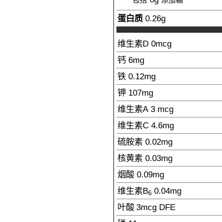
包括
添加糖
蛋白质
0.26
g
维生素D
0
mcg
钙
6
mg
铁
0.12
mg
钾
107
mg
维生素A
3
mcg
维生素C
4.6
mg
硫胺素
0.02
mg
核黄素
0.03
mg
烟酸
0.09
mg
维生素B
0.04
mg
6
叶酸
3
mcg
DFE