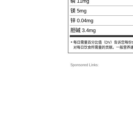
磷
11
mg
镁
5
mg
锌
0.04
mg
胆碱
3.4
mg
每日需量百分比值（DV）告诉您每份
*
对每日饮食所需量的贡献。一般营养建议
Sponsored Links: