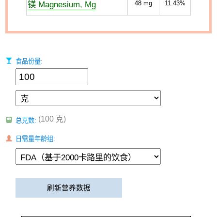
镁 Magnesium, Mg
48
mg
11.43%
食品份量:
(100 克)
总克数:
日需量年龄组:
刷新营养数据