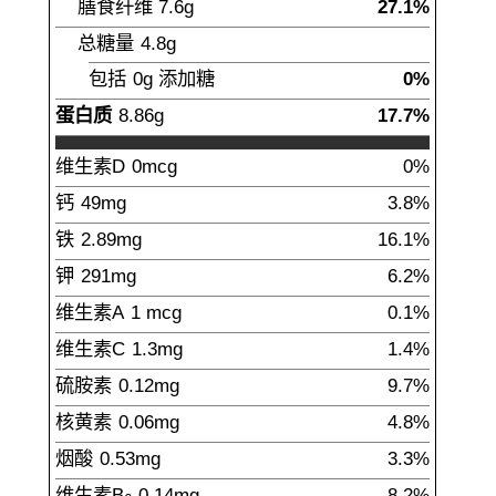
膳食纤维
7.6
g
27.1%
总糖量
4.8
g
包括
0g
添加糖
0%
蛋白质
8.86
g
17.7%
维生素D
0
mcg
0%
钙
49
mg
3.8%
铁
2.89
mg
16.1%
钾
291
mg
6.2%
维生素A
1
mcg
0.1%
维生素C
1.3
mg
1.4%
硫胺素
0.12
mg
9.7%
核黄素
0.06
mg
4.8%
烟酸
0.53
mg
3.3%
维生素B
0.14
mg
8.2%