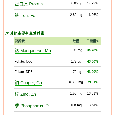
蛋白质 Protein
8.86
g
17.72%
铁 Iron, Fe
2.89
mg
16.06%
其他主要有益营养素
营养素
数量
日需量%
锰 Manganese, Mn
1.03
mg
44.78%
Folate, food
172
µg
43.00%
Folate, DFE
172
µg
43.00%
铜 Copper, Cu
0.352
mg
39.11%
锌 Zinc, Zn
1.53
mg
13.91%
磷 Phosphorus, P
168
mg
13.44%