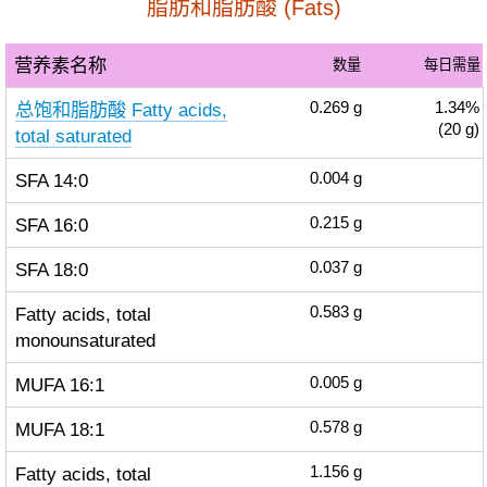
脂肪和脂肪酸 (Fats)
营养素名称
数量
每日需量
总饱和脂肪酸 Fatty acids,
0.269
g
1.34%
(20 g)
total saturated
SFA 14:0
0.004
g
SFA 16:0
0.215
g
SFA 18:0
0.037
g
Fatty acids, total
0.583
g
monounsaturated
MUFA 16:1
0.005
g
MUFA 18:1
0.578
g
Fatty acids, total
1.156
g