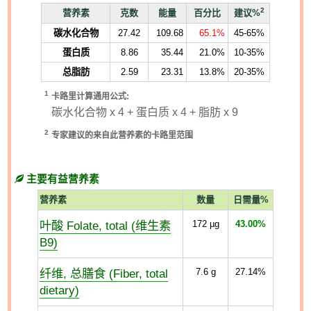
2
营养素
克数
能量
百分比
建议%
碳水化合物
27.42
109.68
65.1%
45-65%
蛋白质
8.86
35.44
21.0%
10-35%
总脂肪
2.59
23.31
13.8%
20-35%
1
卡路里计算通用公式:
碳水化合物 x 4 + 蛋白质 x 4 + 脂肪 x 9
2
专家建议的来自此营养素的卡路里范围
主要有益营养素
营养素
数量
日需量%
叶酸 Folate, total (维生素
172
µg
43.00%
B9)
纤维, 总膳食 (Fiber, total
7.6
g
27.14%
dietary)