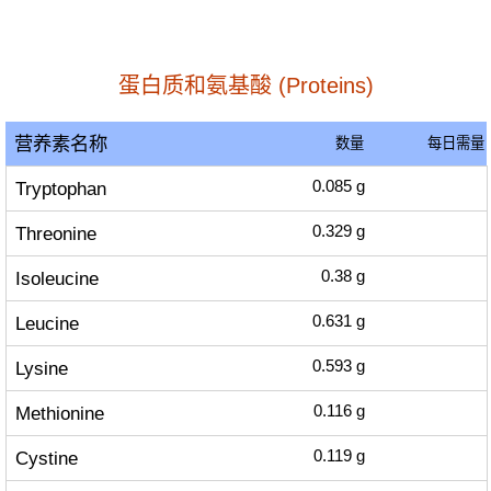
蛋白质和氨基酸 (Proteins)
营养素名称
数量
每日需量
Tryptophan
0.085
g
Threonine
0.329
g
Isoleucine
0.38
g
Leucine
0.631
g
Lysine
0.593
g
Methionine
0.116
g
Cystine
0.119
g