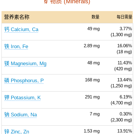
矿物质 (Minerals)
营养素名称
数量
每日需量
钙 Calcium, Ca
49
mg
3.77%
(1,300 mg)
铁 Iron, Fe
2.89
mg
16.06%
(18 mg)
镁 Magnesium, Mg
48
mg
11.43%
(420 mg)
磷 Phosphorus, P
168
mg
13.44%
(1,250 mg)
钾 Potassium, K
291
mg
6.19%
(4,700 mg)
钠 Sodium, Na
7
mg
0.30%
(2,300 mg)
锌 Zinc, Zn
1.53
mg
13.91%