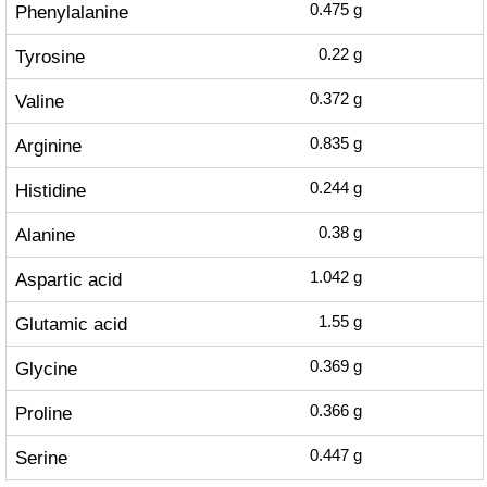
Phenylalanine
0.475
g
Tyrosine
0.22
g
Valine
0.372
g
Arginine
0.835
g
Histidine
0.244
g
Alanine
0.38
g
Aspartic acid
1.042
g
Glutamic acid
1.55
g
Glycine
0.369
g
Proline
0.366
g
Serine
0.447
g