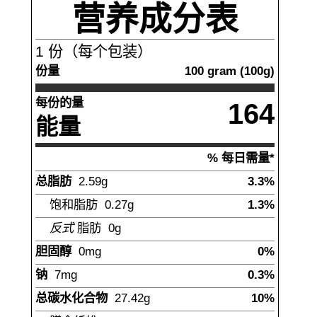
营养成分表
1
份（每个包装）
份量
100
gram
(
100
g)
每份的量
164
能量
% 每日需量*
总脂肪
2.59
g
3.3%
饱和脂肪
0.27
g
1.3%
反式
脂肪
0
g
胆固醇
0
mg
0%
钠
7
mg
0.3%
总碳水化合物
27.42
g
10%