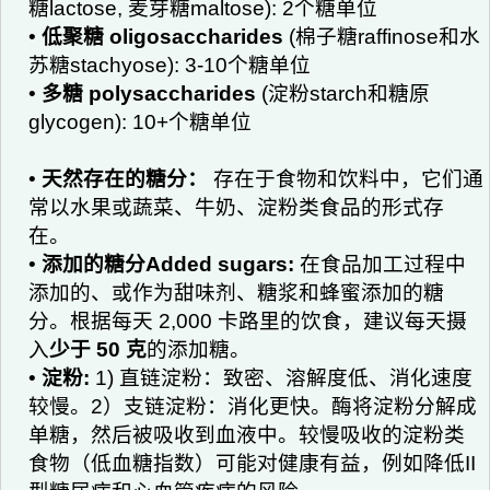
糖lactose, 麦芽糖maltose): 2个糖单位
•
低聚糖 oligosaccharides
(棉子糖raffinose和水
苏糖stachyose): 3-10个糖单位
•
多糖 polysaccharides
(淀粉starch和糖原
glycogen): 10+个糖单位
•
天然存在的糖分：
存在于食物和饮料中，它们通
常以水果或蔬菜、牛奶、淀粉类食品的形式存
在。
•
添加的糖分Added sugars:
在食品加工过程中
添加的、或作为甜味剂、糖浆和蜂蜜添加的糖
分。根据每天 2,000 卡路里的饮食，建议每天摄
入
少于 50 克
的添加糖。
•
淀粉:
1) 直链淀粉：致密、溶解度低、消化速度
较慢。2）支链淀粉：消化更快。酶将淀粉分解成
单糖，然后被吸收到血液中。较慢吸收的淀粉类
食物（低血糖指数）可能对健康有益，例如降低II