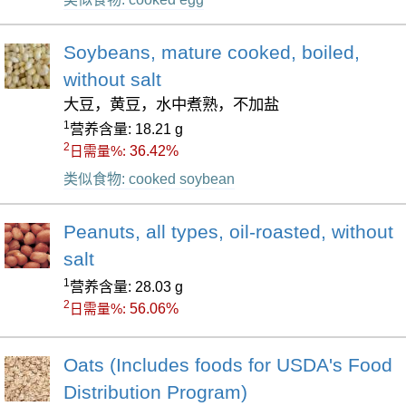
Soybeans, mature cooked, boiled,
without salt
大豆，黄豆，水中煮熟，不加盐
1
营养含量: 18.21 g
2
36.42%
日需量%:
类似食物: cooked soybean
Peanuts, all types, oil-roasted, without
salt
1
营养含量: 28.03 g
2
56.06%
日需量%:
Oats (Includes foods for USDA's Food
Distribution Program)