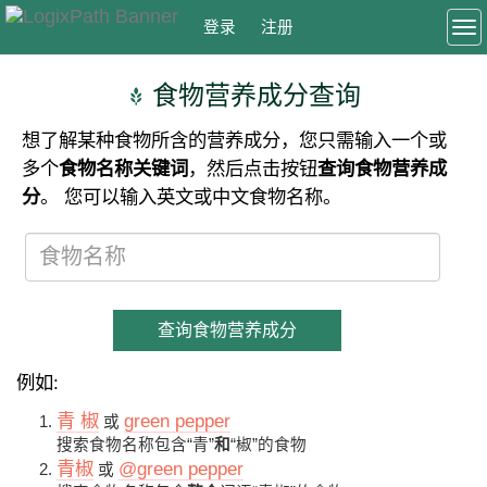
登录
注册
To
食物营养成分查询
想了解某种食物所含的营养成分，您只需输入一个或
多个
食物名称关键词
，然后点击按钮
查询食物营养成
分
。 您可以输入英文或中文食物名称。
查询食物营养成分
例如:
青 椒
green pepper
或
搜索食物名称包含“青”
和
“椒”的食物
青椒
@green pepper
或