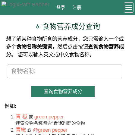
登录
注册
To
食物营养成分查询
想了解某种食物所含的营养成分，您只需输入一个或
多个
食物名称关键词
，然后点击按钮
查询食物营养成
分
。 您可以输入英文或中文食物名称。
查询食物营养成分
例如:
青 椒
green pepper
或
搜索食物名称包含“青”
和
“椒”的食物
青椒
@green pepper
或