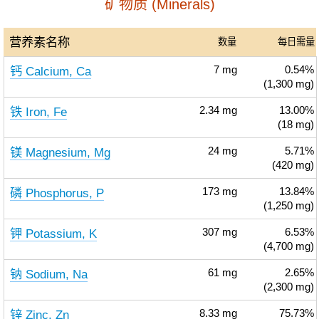
矿物质 (Minerals)
营养素名称
数量
每日需量
钙 Calcium, Ca
7
mg
0.54%
(1,300 mg)
铁 Iron, Fe
2.34
mg
13.00%
(18 mg)
镁 Magnesium, Mg
24
mg
5.71%
(420 mg)
磷 Phosphorus, P
173
mg
13.84%
(1,250 mg)
钾 Potassium, K
307
mg
6.53%
(4,700 mg)
钠 Sodium, Na
61
mg
2.65%
(2,300 mg)
锌 Zinc, Zn
8.33
mg
75.73%