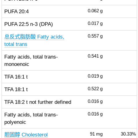
PUFA 20:4
0.062
g
PUFA 22:5 n-3 (DPA)
0.017
g
总反式脂肪酸 Fatty acids,
0.557
g
total trans
Fatty acids, total trans-
0.541
g
monoenoic
TFA 16:1 t
0.019
g
TFA 18:1 t
0.522
g
TFA 18:2 t not further defined
0.016
g
Fatty acids, total trans-
0.016
g
polyenoic
胆固醇 Cholesterol
91
mg
30.33%