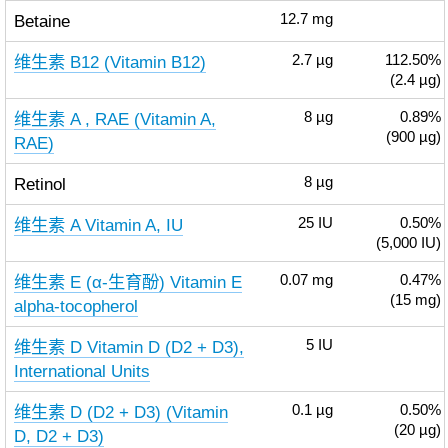
Betaine
12.7
mg
维生素 B12 (Vitamin B12)
2.7
µg
112.50%
(2.4 µg)
维生素 A , RAE (Vitamin A,
8
µg
0.89%
(900 µg)
RAE)
Retinol
8
µg
维生素 A Vitamin A, IU
25
IU
0.50%
(5,000 IU)
维生素 E (α-生育酚) Vitamin E
0.07
mg
0.47%
(15 mg)
alpha-tocopherol
维生素 D Vitamin D (D2 + D3),
5
IU
International Units
维生素 D (D2 + D3) (Vitamin
0.1
µg
0.50%
(20 µg)
D, D2 + D3)