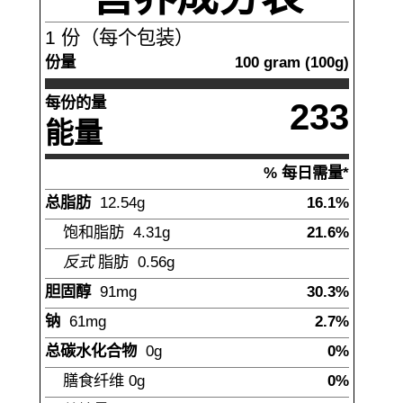
1
份（每个包装）
份量
100
gram
(
100
g)
每份的量
233
能量
% 每日需量*
总脂肪
12.54
g
16.1%
饱和脂肪
4.31
g
21.6%
反式
脂肪
0.56
g
胆固醇
91
mg
30.3%
钠
61
mg
2.7%
总碳水化合物
0
g
0%
膳食纤维
0
g
0%