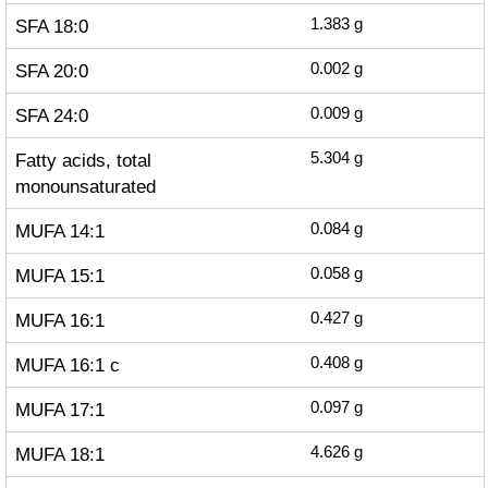
SFA 18:0
1.383
g
SFA 20:0
0.002
g
SFA 24:0
0.009
g
Fatty acids, total
5.304
g
monounsaturated
MUFA 14:1
0.084
g
MUFA 15:1
0.058
g
MUFA 16:1
0.427
g
MUFA 16:1 c
0.408
g
MUFA 17:1
0.097
g
MUFA 18:1
4.626
g