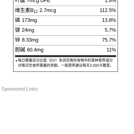
叶酸
7
mcg
DFE
1.8%
维生素B
2.7
mcg
112.5%
12
磷
173
mg
13.8%
镁
24
mg
5.7%
锌
8.33
mg
75.7%
胆碱
60.4
mg
11%
每日需量百分比值（DV）告诉您每份食物中的某种营养成分
*
对每日饮食所需量的贡献。一般营养建议每天2,000卡路里。
Sponsored Links: