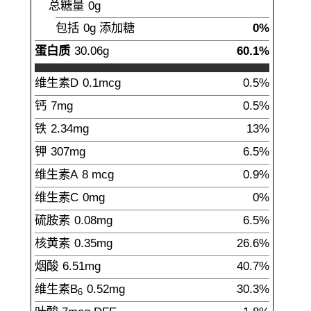
总糖量
0
g
包括
0g
添加糖
0%
蛋白质
30.06
g
60.1%
维生素D
0.1
mcg
0.5%
钙
7
mg
0.5%
铁
2.34
mg
13%
钾
307
mg
6.5%
维生素A
8
mcg
0.9%
维生素C
0
mg
0%
硫胺素
0.08
mg
6.5%
核黄素
0.35
mg
26.6%
烟酸
6.51
mg
40.7%
维生素B
0.52
mg
30.3%
6