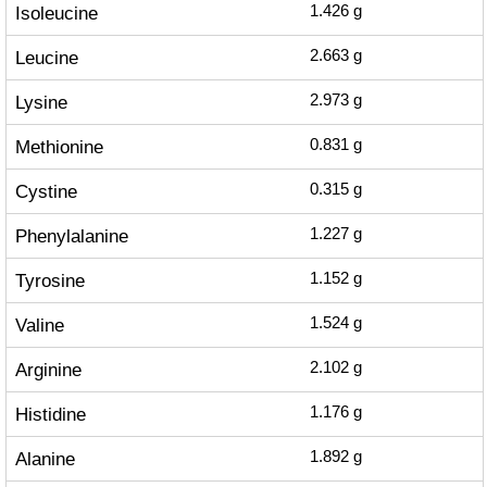
Isoleucine
1.426
g
Leucine
2.663
g
Lysine
2.973
g
Methionine
0.831
g
Cystine
0.315
g
Phenylalanine
1.227
g
Tyrosine
1.152
g
Valine
1.524
g
Arginine
2.102
g
Histidine
1.176
g
Alanine
1.892
g