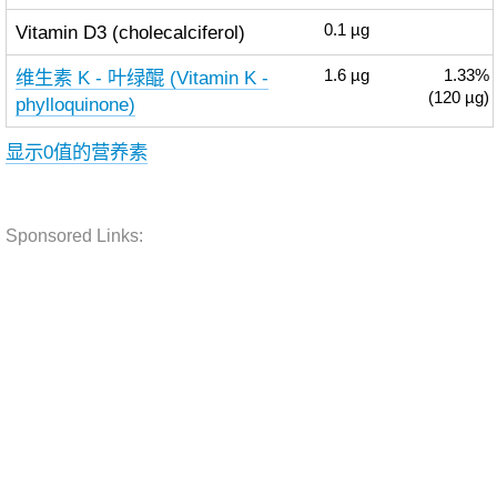
Vitamin D3 (cholecalciferol)
0.1
µg
维生素 K - 叶绿醌 (Vitamin K -
1.6
µg
1.33%
(120 µg)
phylloquinone)
显示0值的营养素
Sponsored Links: