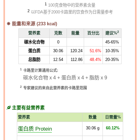
1
100克食物中的营养素含量
2
以FDA基于2000卡路里的饮食作为日需量参考
能量和来源 (
233
kcal)
2
营养素
克数
能量
百分比
建议%
碳水化合物
0
45-65%
蛋白质
30.06
120.24
51.6%
10-35%
总脂肪
12.54
112.86
48.4%
20-35%
1
卡路里计算通用公式:
碳水化合物 x 4 + 蛋白质 x 4 + 脂肪 x 9
2
专家建议的来自此营养素的卡路里范围
主要有益营养素
营养素
数量
日需量%
蛋白质 Protein
30.06
g
60.12%