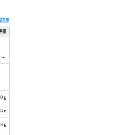
营养素
需量
kcal
0 g
8 g
8 g