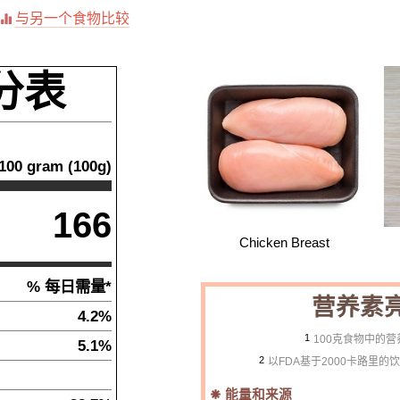
与另一个食物比较
分表
100
gram
(
100
g)
166
Chicken Breast
% 每日需量*
营养素
4.2%
1
100克食物中的
5.1%
2
以FDA基于2000卡路里
能量和来源