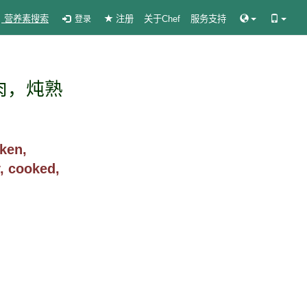
营养素搜索
注册
关于Chef
服务支持
登录
肉，炖熟
en,
y, cooked,