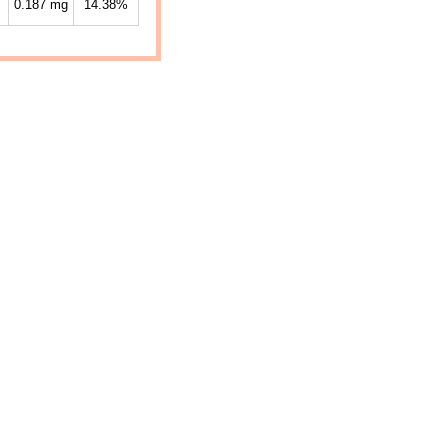
0.187
mg
14.38%