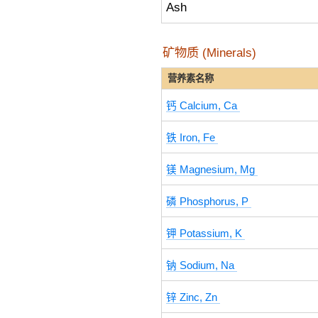
Ash
矿物质 (Minerals)
营养素名称
钙 Calcium, Ca
铁 Iron, Fe
镁 Magnesium, Mg
磷 Phosphorus, P
钾 Potassium, K
钠 Sodium, Na
锌 Zinc, Zn