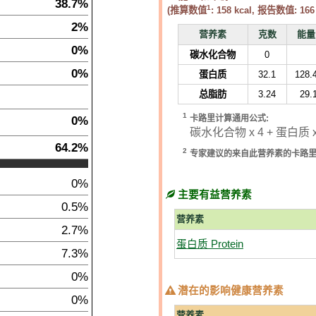
38.7%
1
(推算数值
:
158
kcal, 报告数值:
166
2%
营养素
克数
能量
0%
碳水化合物
0
0%
蛋白质
32.1
128.
总脂肪
3.24
29.
1
0%
卡路里计算通用公式:
碳水化合物 x 4 + 蛋白质 x 
64.2%
2
专家建议的来自此营养素的卡路
0%
主要有益营养素
0.5%
营养素
2.7%
蛋白质 Protein
7.3%
0%
潜在的影响健康营养素
0%
营养素