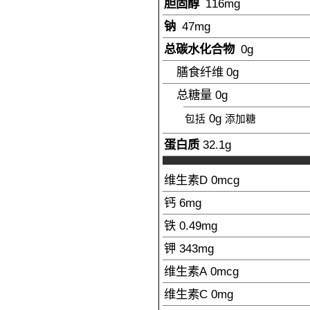
胆固醇
116
mg
钠
47
mg
总碳水化合物
0
g
膳食纤维
0g
总糖量
0g
0g
包括
添加糖
蛋白质
32.1
g
维生素D
0mcg
钙
6
mg
铁
0.49
mg
钾
343
mg
维生素A
0mcg
维生素C
0mg