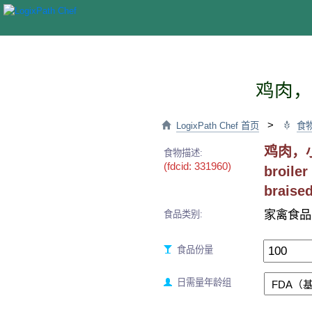
鸡肉，
>
LogixPath Chef 首页
食
鸡肉，小
食物描述:
(fdcid: 331960)
broiler
braised
家禽食品
食品类别:
食品份量
日需量年龄组