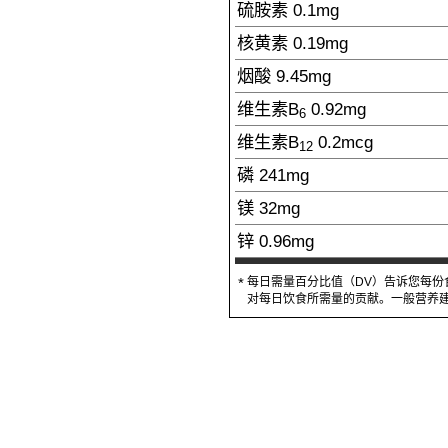
硫胺素
0.1
mg
核黄素
0.19
mg
烟酸
9.45
mg
维生素B
0.92
mg
6
维生素B
0.2
mcg
12
磷
241
mg
镁
32
mg
锌
0.96
mg
每日需量百分比值（DV）告诉您每份
*
对每日饮食所需量的贡献。一般营养建议