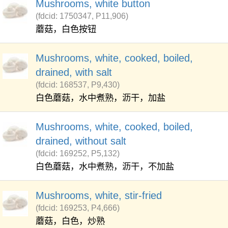
Mushrooms, white button
(fdcid: 1750347, P11,906)
蘑菇，白色按钮
Mushrooms, white, cooked, boiled,
drained, with salt
(fdcid: 168537, P9,430)
白色蘑菇，水中煮熟，沥干，加盐
Mushrooms, white, cooked, boiled,
drained, without salt
(fdcid: 169252, P5,132)
白色蘑菇，水中煮熟，沥干，不加盐
Mushrooms, white, stir-fried
(fdcid: 169253, P4,666)
蘑菇，白色，炒熟