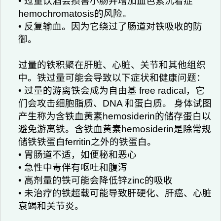
• 过量饮酒会损害小肠并增加血色素沉着症
hemochromatosis的风险。
• 反复输血。因为它绕过了肠道对铁吸收的防
御。
过量的铁积聚在肝脏、心脏、关节和其他组织
中。铁过量可能会导致以下症状和健康问题：
• 过量的游离铁会成为自由基 free radical，它
们会攻击细胞脂质、DNA 和蛋白质。 身体试图
产生称为含铁血黄素hemosiderin的储存蛋白以
避免游离铁。含铁血黄素hemosiderin是除常规
储铁铁蛋白ferritin之外的铁蛋白。
• 胃肠道不适，如便秘和恶心
• 急性中毒伴有呕吐和腹泻
• 高剂量的铁可能会降低锌zinc的吸收
• 未治疗的铁超载可能导致肝硬化、肝癌、心脏
衰竭和关节炎。