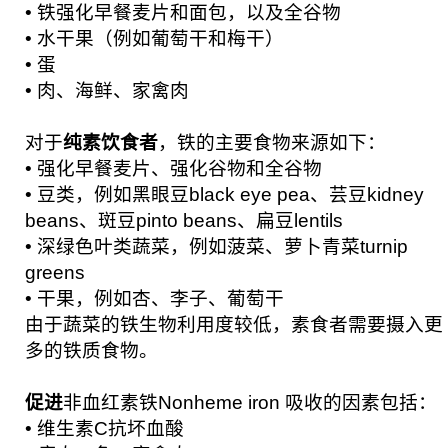
• 铁强化早餐麦片和面包，以及全谷物
• 水干果（例如葡萄干和梅干）
• 蛋
• 肉、海鲜、家禽肉
对于
纯素饮食者
，铁的主要食物来源如下：
• 强化早餐麦片、强化谷物和全谷物
• 豆类，例如黑眼豆black eye pea、芸豆kidney
beans、斑豆pinto beans、扁豆lentils
• 深绿色叶类蔬菜，例如菠菜、萝卜青菜turnip
greens
• 干果，例如杏、李子、葡萄干
由于蔬菜的铁生物利用度较低，素食者需要摄入更
多的铁质食物。
促进
非血红素铁Nonheme iron 吸收的因素包括：
• 维生素C抗坏血酸