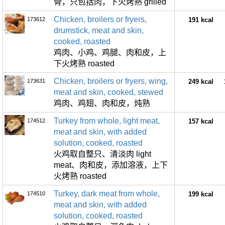
骨，只包括肉，下火烤熟 grilled
Chicken, broilers or fryers,
173612
191 kcal
drumstick, meat and skin,
cooked, roasted
鸡肉、小鸡、鸡腿、肉和皮，上
下火烤熟 roasted
Chicken, broilers or fryers, wing,
173631
249 kcal
meat and skin, cooked, stewed
鸡肉、鸡翅、肉和皮，炖熟
Turkey from whole, light meat,
174512
157 kcal
meat and skin, with added
solution, cooked, roasted
火鸡取自整只、清淡肉 light
meat、肉和皮，添加溶液，上下
火烤熟 roasted
Turkey, dark meat from whole,
174510
199 kcal
meat and skin, with added
solution, cooked, roasted