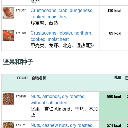
蒸熟
Crustaceans, crab, dungeness,
172007
110 kcal
cooked, moist heat
珍宝蟹，蒸熟
Crustaceans, lobster, northern,
174209
89 kcal
cooked, moist heat
甲壳类、龙虾、北方、湿热蒸熟
坚果和种子
能量
FDCID
食物名称
Nuts, almonds, dry roasted,
170158
598 kcal
without salt added
坚果，杏仁 Almond，干烤，不加
盐
Nuts, cashew nuts, dry roasted,
170571
574 kcal