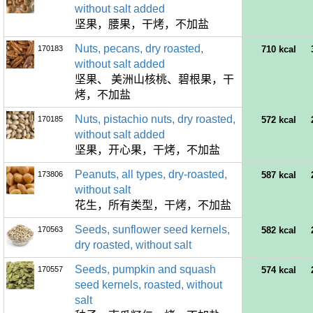
without salt added
坚果，腰果，干烤，不加盐
Nuts, pecans, dry roasted,
170183
710 kcal
without salt added
坚果、 美洲山核桃、碧根果，干
烤，不加盐
Nuts, pistachio nuts, dry roasted,
170185
572 kcal
without salt added
坚果，开心果，干烤，不加盐
Peanuts, all types, dry-roasted,
173806
587 kcal
without salt
花生，所有类型，干烤，不加盐
Seeds, sunflower seed kernels,
170563
582 kcal
dry roasted, without salt
Seeds, pumpkin and squash
170557
574 kcal
seed kernels, roasted, without
salt