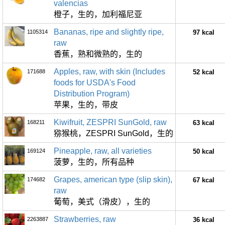
valencias
橙子，生的，加利福尼亚
Bananas, ripe and slightly ripe,
1105314
97 kcal
raw
香蕉，熟和微熟的，生的
Apples, raw, with skin (Includes
171688
52 kcal
foods for USDA's Food
Distribution Program)
苹果，生的，带皮
Kiwifruit, ZESPRI SunGold, raw
168211
63 kcal
猕猴桃，ZESPRI SunGold，生的
Pineapple, raw, all varieties
169124
50 kcal
菠萝，生的，所有品种
Grapes, american type (slip skin),
174682
67 kcal
raw
葡萄，美式（滑皮），生的
Strawberries, raw
2263887
36 kcal